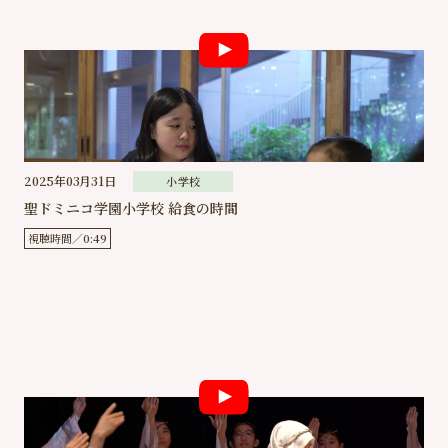
採用情報
幼稚園
小学校
中学高等学校
70周年
記念事業
2025年03月31日
小学校
聖ドミニコ学園小学校 給食の時間
視聴時間
0:49