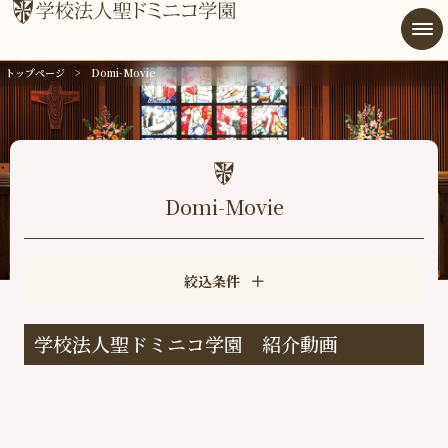
トップページ
Domi-Movie
総合案内
幼稚園
小学校
Domi-Movie
中学高等学校
学校法人
絞込条件
後援会
学校法人聖ドミニコ学園 紹介動画
同窓会
アクセス