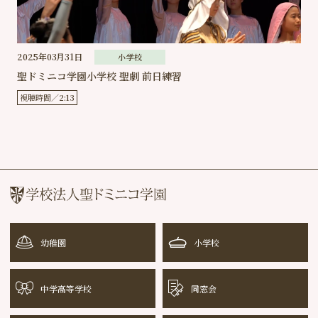
2025年03月31日
小学校
聖ドミニコ学園小学校 聖劇 前日練習
視聴時間
2:13
幼稚園
小学校
中学高等学校
同窓会