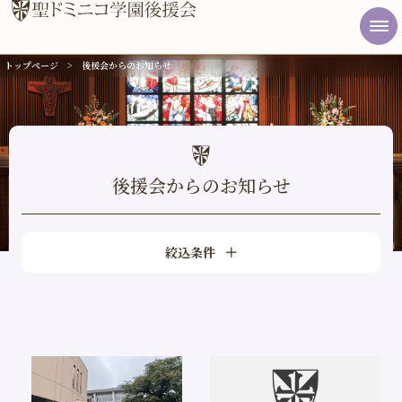
トップページ
後援会からのお知らせ
総合案内
幼稚園
小学校
後援会からのお知らせ
中学高等学校
学校法人
絞込条件
後援会
同窓会
アクセス