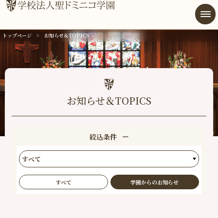
トップページ
お知らせ＆TOPICS
総合案内
幼稚園
小学校
お知らせ＆TOPICS
中学高等学校
学校法人
絞込条件
後援会
同窓会
すべて
学園からのお知らせ
アクセス