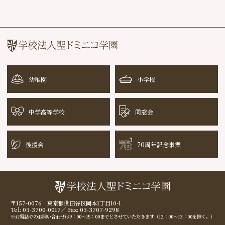
採用情報
幼稚園
小学校
中学高等学校
70周年
記念事業
幼稚園
小学校
中学高等学校
同窓会
後援会
70周年記念事業
〒157-0076 東京都世田谷区岡本1丁目10-1
Tel: 03-3700-0017／ Fax: 03-3707-9298
※お電話でのお問い合わせは9：00～15：00までとさせていただきます（12：00～13：00を除く。）