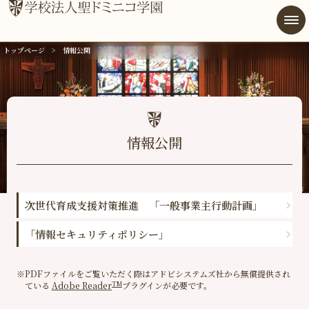
トップページ
情報公開
総合案内
幼稚園
小学校
情報公開
中学高等学校
学校法人
次世代育成支援対策推進 「一般事業主行動計画」
後援会
「情報セキュリティポリシー」
同窓会
PDFファイルをご覧いただく際はアドビシステムズ社から無償提供され
TM
ている
Adobe Reader
プラグインが必要です。
アクセス