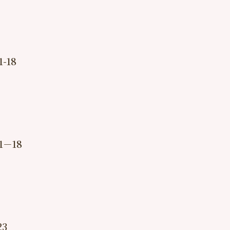
-18
－18
3