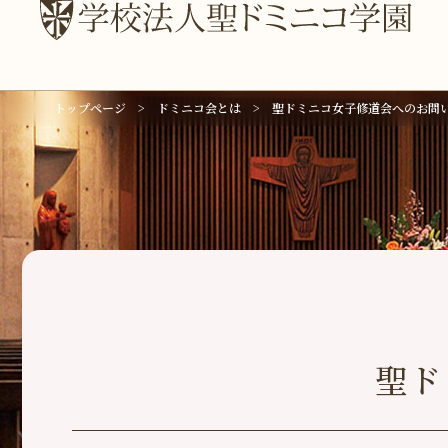
トップページ
ドミニコ会とは
聖ドミニコ女子修道会へのお問
聖ド