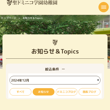
トップページ
お知らせ＆Topics
幼稚園のご案内
幼稚園の教育
幼稚園の生活
お知らせ＆Topics
入園案内
在園児保護者の方へ
絞込条件
アクセス
資料請求・お問い合わせ
すべて
お知らせ
ドミニコブログ
園長ブログ
学校説明会などご予約
Web出願募集要項