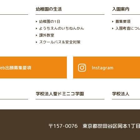
幼稚園の生活
入園案内
幼稚園の1日
募集要項
ようちえんのいちねんかん
入園考査につ
課外教室
スクールバス＆安全対策
Web出願募集要項
Instagram
学校法人聖ドミニコ学園
学校法人
〒157-0076 東京都世田谷区岡本1丁