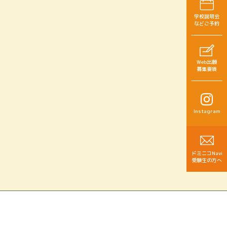
学校説明会
などご予約
Web出願
募集要項
Instagram
ドミニコNavi
受験生の方へ