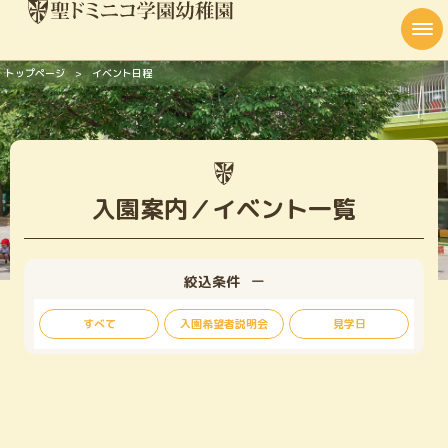
トップページ
イベント日程
幼稚園のご案内
幼稚園の教育
幼稚園の生活
入園案内／イベント一覧
入園案内
在園児保護者の方へ
絞込条件
アクセス
すべて
入園希望者説明会
見学日
資料請求・お問い合わせ
学校説明会などご予約
Web出願募集要項