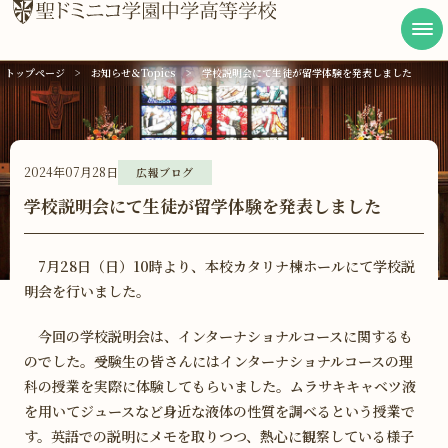
トップページ
お知らせ＆Topics
学校説明会にて生徒が留学体験を発表しました
学校案内
学びの特色
2024年07月28日
広報ブログ
キャンパスライフ
学校説明会にて生徒が留学体験を発表しました
進路実績
7月28日（日）10時より、本校カタリナ棟ホールにて学校説
受験生の方へ
明会を行いました。
在校生・卒業生の方へ
今回の学校説明会は、インターナショナルコースに関するも
のでした。受験生の皆さんにはインターナショナルコースの理
アクセス
科の授業を実際に体験してもらいました。ムラサキキャベツ液
を用いてジュースなど身近な液体の性質を調べるという授業で
資料請求・お問い合わせ
す。英語での説明にメモを取りつつ、熱心に観察している様子