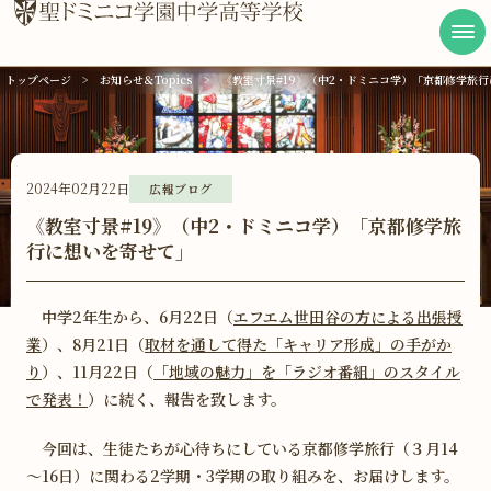
トップページ
お知らせ＆Topics
《教室寸景#19》（中2・ドミニコ学）「京都修学旅
学校案内
学びの特色
2024年02月22日
広報ブログ
キャンパスライフ
《教室寸景#19》（中2・ドミニコ学）「京都修学旅
行に想いを寄せて」
進路実績
受験生の方へ
中学2年生から、6月22日（
エフエム世田谷の方による出張授
業
）、8月21日（
取材を通して得た「キャリア形成」の手がか
在校生・卒業生の方へ
り
）、11月22日（
「地域の魅力」を「ラジオ番組」のスタイル
で発表！
）に続く、報告を致します。
アクセス
今回は、生徒たちが心待ちにしている京都修学旅行（３月14
資料請求・お問い合わせ
～16日）に関わる2学期・3学期の取り組みを、お届けします。