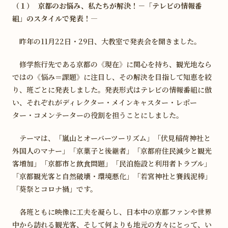
（１） 京都のお悩み、私たちが解決！－「テレビの情報番
組」のスタイルで発表！―
学校説明会などご予約
Web出願募集要項
昨年の11月22日・29日、大教室で発表会を開きました。
Webパンフレット
ドミニコNavi受験生の方へ
修学旅行先である京都の《現在》に関心を持ち、観光地なら
ではの《悩み＝課題》に注目し、その解決を目指して知恵を絞
り、班ごとに発表しました。発表形式はテレビの情報番組に倣
い、それぞれがディレクター・メインキャスター・レポー
ター・コメンテーターの役割を担うことにしました。
テーマは、「嵐山とオーバーツーリズム」「伏見稲荷神社と
外国人のマナー」「京菓子と後継者」「京都府住民減少と観光
客増加」「京都市と飲食問題」「民泊施設と利用者トラブル」
「京都観光客と自然破壊・環境悪化」「若宮神社と賽銭泥棒」
「葵祭とコロナ禍」です。
各班ともに映像に工夫を凝らし、日本中の京都ファンや世界
中から訪れる観光客、そして何よりも地元の方々にとって、い