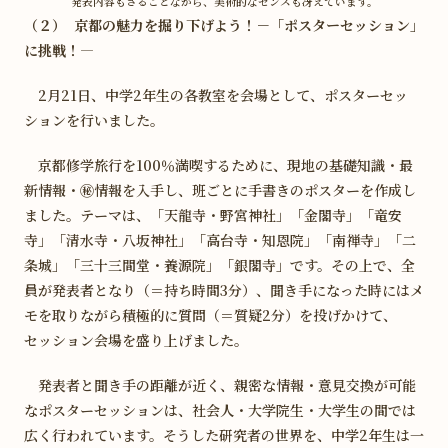
発表内容もさることながら、美術的なセンスも冴えています。
（２） 京都の魅力を掘り下げよう！－「ポスターセッション」
に挑戦！―
2月21日、中学2年生の各教室を会場として、ポスターセッ
ションを行いました。
京都修学旅行を100％満喫するために、現地の基礎知識・最
新情報・㊙情報を入手し、班ごとに手書きのポスターを作成し
ました。テーマは、「天龍寺・野宮神社」「金閣寺」「竜安
寺」「清水寺・八坂神社」「高台寺・知恩院」「南禅寺」「二
条城」「三十三間堂・養源院」「銀閣寺」です。その上で、全
員が発表者となり（＝持ち時間3分）、聞き手になった時にはメ
モを取りながら積極的に質問（＝質疑2分）を投げかけて、
セッション会場を盛り上げました。
発表者と聞き手の距離が近く、親密な情報・意見交換が可能
なポスターセッションは、社会人・大学院生・大学生の間では
広く行われています。そうした研究者の世界を、中学2年生は一