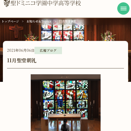
トップページ
お知らせ＆Topics
11月聖堂朝礼
学校案内
学びの特色
2021年06月06日
広報ブログ
キャンパスライフ
11月聖堂朝礼
進路実績
受験生の方へ
在校生・卒業生の方へ
アクセス
資料請求・お問い合わせ