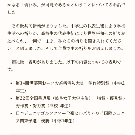
かなる「憐れみ」が可能であるかということについてのお話で
した。
その後共同祈願がありました。中学生の代表生徒により学校
生活への祈りが、高校生の代表生徒により世界平和への祈りが
述べられ、一同で「主よ、私たちの祈りを聞き入れてくださ
い」と唱えました。そして全員で主の祈りをお唱えしました。
朝礼後、表彰がありました。以下の内容についての表彰で
す。
第34回伊藤園おーいお茶新俳句大賞 佳作特別賞（中学2
年生）
第22回全国書道展（岐阜女子大学主催） 特賞・優秀賞・
秀作賞・努力賞（高校1年生）
日本ジュニアゴルフツアー全豪ヒルズ＆ハワイ国際ジュニ
ア関東予選 優勝（中学1年生）