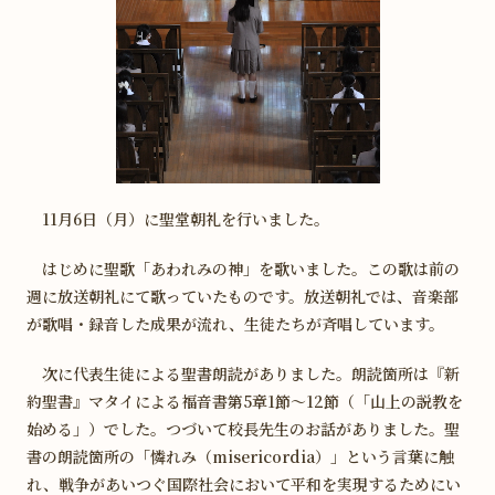
学校説明会などご予約
Web出願募集要項
Webパンフレット
ドミニコNavi受験生の方へ
11月6日（月）に聖堂朝礼を行いました。
はじめに聖歌「あわれみの神」を歌いました。この歌は前の
週に放送朝礼にて歌っていたものです。放送朝礼では、音楽部
が歌唱・録音した成果が流れ、生徒たちが斉唱しています。
次に代表生徒による聖書朗読がありました。朗読箇所は『新
約聖書』マタイによる福音書第5章1節〜12節（「山上の説教を
始める」）でした。つづいて校長先生のお話がありました。聖
書の朗読箇所の「憐れみ（misericordia）」という言葉に触
れ、戦争があいつぐ国際社会において平和を実現するためにい