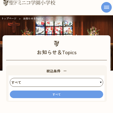
トップページ
お知らせ＆Topics
学校案内
教育について
学校生活
お知らせ＆Topics
入学案内
絞込条件
アクセス
資料請求・お問い合わせ
すべて
学校説明会などご予約
Web出願募集要項
Instagram
ドミニコNavi受験生の方へ